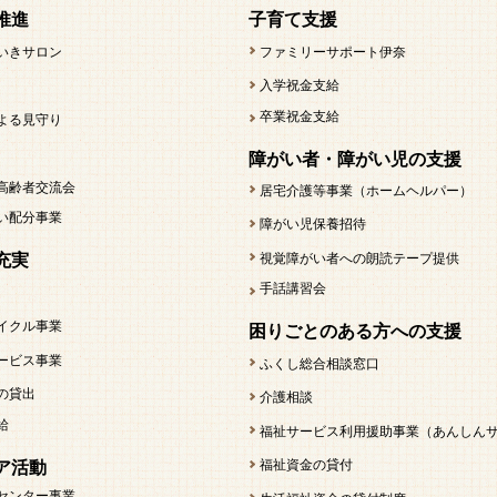
推進
子育て支援
いきサロン
ファミリーサポート伊奈
入学祝金支給
卒業祝金支給
よる見守り
障がい者・障がい児の支援
高齢者交流会
居宅介護等事業（ホームヘルパー）
い配分事業
障がい児保養招待
視覚障がい者への朗読テープ提供
充実
手話講習会
イクル事業
困りごとのある方への支援
ービス事業
ふくし総合相談窓口
の貸出
介護相談
給
福祉サービス利用援助事業（あんしん
福祉資金の貸付
ア活動
センター事業