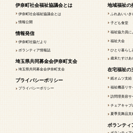
伊奈町社会福祉協議会とは
地域福祉の
伊奈町社会福祉協議会とは
ふれあいいき
情報公開
子ども食堂
福祉協力員に
情報発信
福祉大会
伊奈町社協だより
ボランティア情報誌
ひとり暮らし
歳末たすけあ
埼玉県共同募金会伊奈町支会
埼玉県共同募金会伊奈町支会
在宅福祉の
紙オムツ支給
プライバシーポリシー
福祉機器リサ
プライバシーポリシー
訪問理美容サ
チェアキャブ
夏季見舞品支
ボランティ
ボランティア