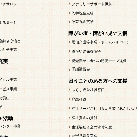
いきサロン
ファミリーサポート伊奈
入学祝金支給
卒業祝金支給
よる見守り
障がい者・障がい児の支援
高齢者交流会
居宅介護等事業（ホームヘルパー）
い配分事業
障がい児保養招待
視覚障がい者への朗読テープ提供
充実
手話講習会
イクル事業
困りごとのある方への支援
ービス事業
ふくし総合相談窓口
の貸出
介護相談
給
福祉サービス利用援助事業（あんしん
福祉資金の貸付
ア活動
センター事業
生活福祉資金の貸付制度
災害見舞金支給