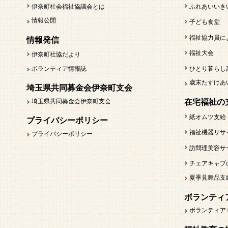
伊奈町社会福祉協議会とは
ふれあいいき
情報公開
子ども食堂
福祉協力員に
情報発信
福祉大会
伊奈町社協だより
ボランティア情報誌
ひとり暮らし
歳末たすけあ
埼玉県共同募金会伊奈町支会
埼玉県共同募金会伊奈町支会
在宅福祉の
紙オムツ支給
プライバシーポリシー
福祉機器リサ
プライバシーポリシー
訪問理美容サ
チェアキャブ
夏季見舞品支
ボランティ
ボランティア