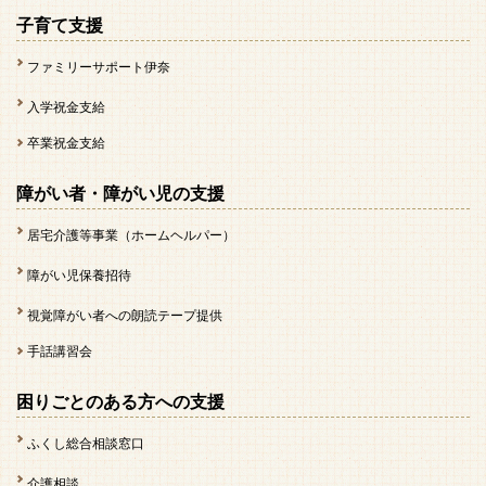
子育て支援
ファミリーサポート伊奈
入学祝金支給
卒業祝金支給
障がい者・障がい児の支援
居宅介護等事業（ホームヘルパー）
障がい児保養招待
視覚障がい者への朗読テープ提供
手話講習会
困りごとのある方への支援
ふくし総合相談窓口
介護相談