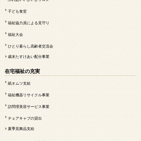
子ども食堂
福祉協力員による見守り
福祉大会
ひとり暮らし高齢者交流会
歳末たすけあい配分事業
在宅福祉の充実
紙オムツ支給
福祉機器リサイクル事業
訪問理美容サービス事業
チェアキャブの貸出
夏季見舞品支給