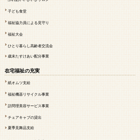
子ども食堂
福祉協力員による見守り
福祉大会
ひとり暮らし高齢者交流会
歳末たすけあい配分事業
在宅福祉の充実
紙オムツ支給
福祉機器リサイクル事業
訪問理美容サービス事業
チェアキャブの貸出
夏季見舞品支給